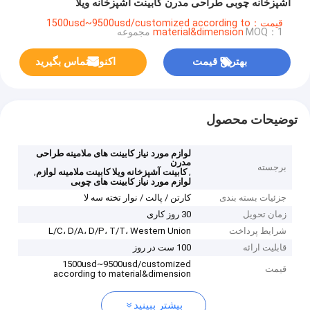
آشپزخانه چوبی طراحی مدرن کابینت آشپزخانه ویلا
قیمت：1500usd~9500usd/customized according to
MOQ：1 مجموعه
material&dimension
بهترین قیمت
اکنون تماس بگیرید
توضیحات محصول
لوازم مورد نیاز کابینت های ملامینه طراحی
مدرن
برجسته
,
,
کابینت آشپزخانه ویلا کابینت ملامینه لوازم
لوازم مورد نیاز کابینت های چوبی
جزئیات بسته بندی
کارتن / پالت / نوار تخته سه لا
زمان تحویل
30 روز کاری
شرایط پرداخت
L/C، D/A، D/P، T/T، Western Union
قابلیت ارائه
100 ست در روز
1500usd~9500usd/customized
قیمت
according to material&dimension
بیشتر ببینید