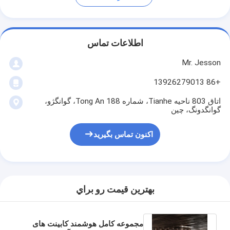
اطلاعات تماس
Mr. Jesson
+86 13926279013
اتاق 803 ناحیه Tianhe، شماره 188 Tong An، گوانگژو،
گوانگدونگ، چین
اکنون تماس بگیرید
بهترين قيمت رو براي
مجموعه کامل هوشمند کابینت های